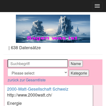
Togg
navig
| 638 Datensätze
zurück zur Gesamtliste
2000-Watt-Gesellschaft Schweiz
http://www.2000watt.ch/
Energie