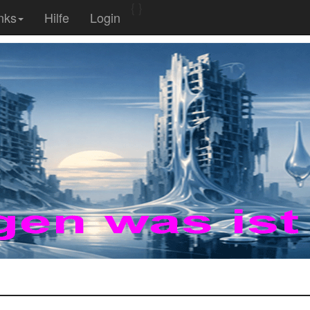
{
}
nks
Hilfe
Login